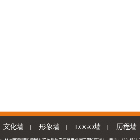
文化墙
形象墙
LOGO墙
历程墙
|
|
|
：杭州市西湖区 西园九路杭州数字信息产业园二期G座301 电话：133-4581-2